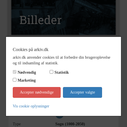
Nummer
B8988
Cookies på arkiv.dk
arkiv.dk anvender cookies til at forbedre din brugeroplevelse
Type
Billeder
og til indsamling af statistik.
Beskrivelse
Ørslev skole
Nødvendig
Statistik
1. Børge Kyed
Marketing
Årstal
1000
Accepter nødvendige
Accepter valgte
Dateringsnote
?
Fotograf
Ukendt
Vis cookie oplysninger
Se på kort
Type
Sogn (1000-2050)