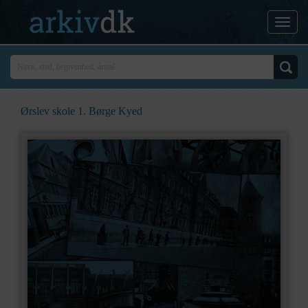
Ørslev skole 1. Børge Kyed