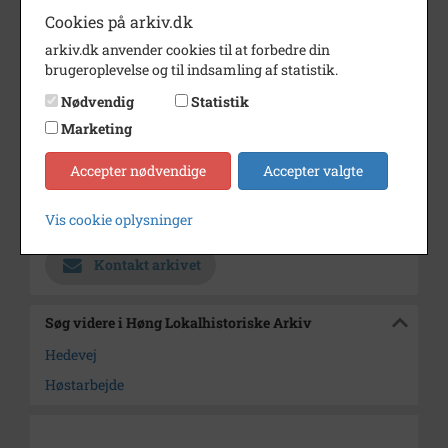
Cookies på arkiv.dk
Dateringsnote
1950'erne
arkiv.dk anvender cookies til at forbedre din
Fotograf
Ukendt
brugeroplevelse og til indsamling af statistik.
Se på kort
Nødvendig
Statistik
Marketing
Type
Sogn (1000-2050)
Enhed
Sæby Sogn (Kalundborg
Accepter nødvendige
Accepter valgte
Kommune) (1000-2050)
Vis cookie oplysninger
Arkiv
Høng Lokalhistoriske Arkiv
Kontakt arkivet
Søg videre i Høng Lokalhistoriske Arkiv
Hedevej
Høstarbejde