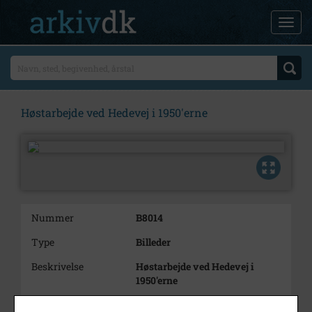
Høstarbejde ved Hedevej i 1950'erne
Nummer
B8014
Type
Billeder
Beskrivelse
Høstarbejde ved Hedevej i
1950'erne
Periode
1950 - 1959