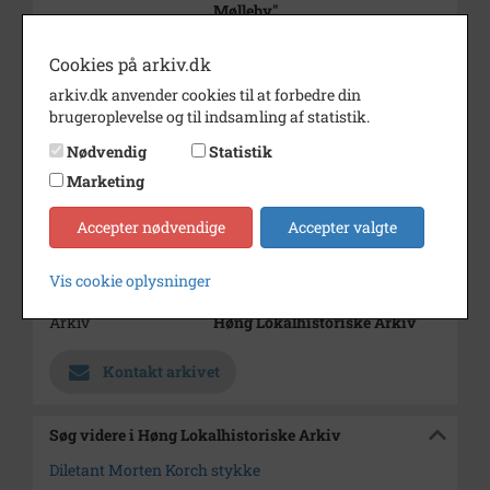
Mølleby"
1. Damefrisør Ruth Larsen
Cookies på arkiv.dk
Årstal
1947
arkiv.dk anvender cookies til at forbedre din
Dateringsnote
1947
brugeroplevelse og til indsamling af statistik.
Fotograf
Ukendt
Nødvendig
Statistik
Marketing
Se på kort
Type
Sogn (1000-2050)
Accepter nødvendige
Accepter valgte
Enhed
Finderup Sogn (Kalundborg
Vis cookie oplysninger
Kommune) (1000-2050)
Arkiv
Høng Lokalhistoriske Arkiv
Kontakt arkivet
Søg videre i Høng Lokalhistoriske Arkiv
Diletant Morten Korch stykke