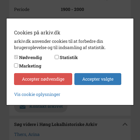
Periode
1900 - 2000
Dateringsnote
?
Fotograf
Ukendt
Cookies på arkiv.dk
arkiv.dk anvender cookies til at forbedre din
Størrelse
11x17
brugeroplevelse og til indsamling af statistik.
Se på kort
Nødvendig
Statistik
Type
Sogn (1000-2050)
Marketing
Enhed
Finderup Sogn (Kalundborg
Accepter nødvendige
Accepter valgte
Kommune) (1000-2050)
Arkiv
Høng Lokalhistoriske Arkiv
Vis cookie oplysninger
Kontakt arkivet
Søg videre i Høng Lokalhistoriske Arkiv
Thers, Arina