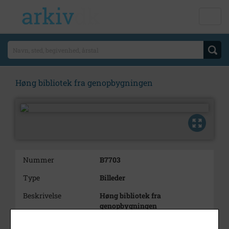
Høng bibliotek fra genopbygningen
Nummer
B7703
Type
Billeder
Beskrivelse
Høng bibliotek fra
genopbygningen
Årstal
1987