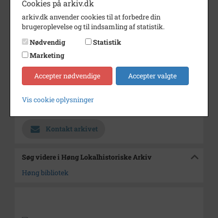
Cookies på arkiv.dk
Dateringsnote
1987
arkiv.dk anvender cookies til at forbedre din
brugeroplevelse og til indsamling af statistik.
Fotograf
Ukendt
Nødvendig
Statistik
Se på kort
Marketing
Type
Sogn (1000-2050)
Accepter nødvendige
Accepter valgte
Enhed
Finderup Sogn (Kalundborg
Kommune) (1000-2050)
Vis cookie oplysninger
Arkiv
Høng Lokalhistoriske Arkiv
Kontakt arkivet
Søg videre i Høng Lokalhistoriske Arkiv
Høng bibliotek