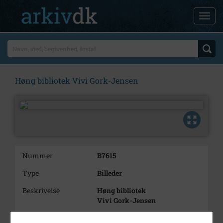
Høng bibliotek Vivi Gork-Jensen
Nummer
B7615
Type
Billeder
Beskrivelse
Høng bibliotek
Vivi Gork-Jensen
Årstal
1983