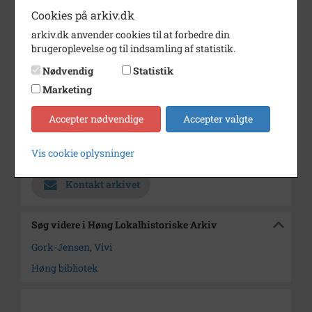
Cookies på arkiv.dk
Dateringsnote
1983
arkiv.dk anvender cookies til at forbedre din
Fotograf
Ukendt
brugeroplevelse og til indsamling af statistik.
Se på kort
Nødvendig
Statistik
Marketing
Type
Sogn (1000-2050)
Enhed
Finderup Sogn (Kalundborg
Accepter nødvendige
Accepter valgte
Kommune) (1000-2050)
Vis cookie oplysninger
Arkiv
Høng Lokalhistoriske Arkiv
Kontakt arkivet
Søg videre i Høng Lokalhistoriske Arkiv
Gork-Jensen, Vivi
Høng bibliotek