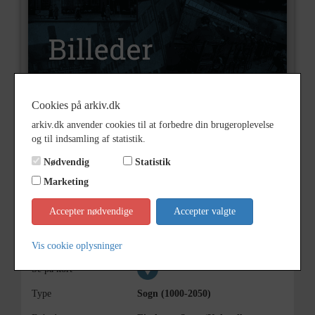
Cookies på arkiv.dk
Nummer
B7556
arkiv.dk anvender cookies til at forbedre din brugeroplevelse
og til indsamling af statistik.
Type
Billeder
Nødvendig
Statistik
Beskrivelse
Jacobsen, Leif
Marketing
Årstal
1988
Accepter nødvendige
Accepter valgte
Dateringsnote
1988
Fotograf
Ukendt
Vis cookie oplysninger
Se på kort
Type
Sogn (1000-2050)