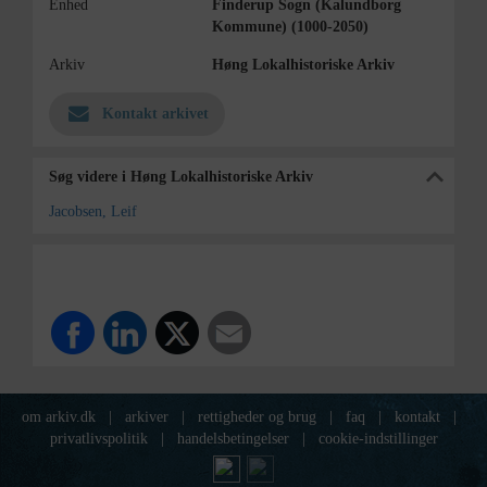
Enhed
Finderup Sogn (Kalundborg
Kommune) (1000-2050)
Arkiv
Høng Lokalhistoriske Arkiv
Kontakt arkivet
Søg videre i Høng Lokalhistoriske Arkiv
Jacobsen, Leif
om arkiv.dk
|
arkiver
|
rettigheder og brug
|
faq
|
kontakt
|
privatlivspolitik
|
handelsbetingelser
|
cookie-indstillinger