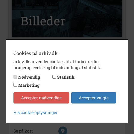
Nummer
B7540
Cookies på arkiv.dk
arkiv.dk anvender cookies til at forbedre din
Type
Billeder
brugeroplevelse og til indsamling af statistik.
Beskrivelse
Christensen, Benny
Nødvendig
Statistik
Bemærkning
Direktør på Vilhelm Pedersens
Marketing
Maskinfabrik
Accepter nødvendige
Accepter valgte
Årstal
1988
Dateringsnote
1988
Vis cookie oplysninger
Fotograf
Ukendt
Se på kort