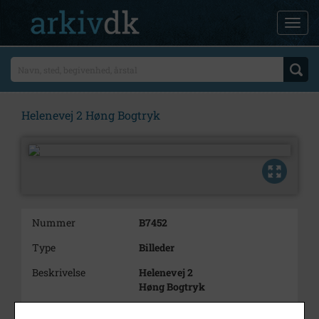
Helenevej 2 Høng Bogtryk
Nummer
B7452
Type
Billeder
Beskrivelse
Helenevej 2
Høng Bogtryk
Årstal
1979