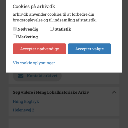
Cookies på arkiv.dk
Dateringsnote
1979
arkiv.dk anvender cookies til at forbedre din
Fotograf
Ukendt
brugeroplevelse og til indsamling af statistik.
Se på kort
Nødvendig
Statistik
Marketing
Type
Sogn (1000-2050)
Enhed
Finderup Sogn (Kalundborg
Accepter nødvendige
Accepter valgte
Kommune) (1000-2050)
Vis cookie oplysninger
Arkiv
Høng Lokalhistoriske Arkiv
Kontakt arkivet
Søg videre i Høng Lokalhistoriske Arkiv
Høng Bogtryk
Helenevej 2