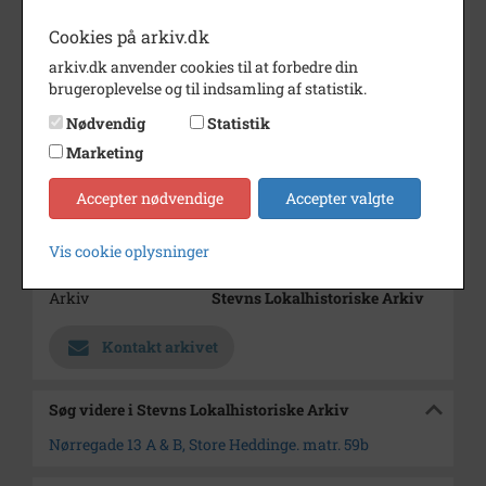
Bemærkning
Håndværkerforeningen oprettet
1855
Cookies på arkiv.dk
arkiv.dk anvender cookies til at forbedre din
Årstal
1978
brugeroplevelse og til indsamling af statistik.
Dateringsnote
28.01.1978
Nødvendig
Statistik
Fotograf
Ukendt
Marketing
Størrelse
12 x 17
Accepter nødvendige
Accepter valgte
Materiale
s/h positiv
Vis cookie oplysninger
Se på kort
Arkiv
Stevns Lokalhistoriske Arkiv
Kontakt arkivet
Søg videre i Stevns Lokalhistoriske Arkiv
Nørregade 13 A & B, Store Heddinge. matr. 59b