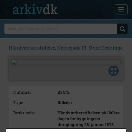
Håndværkerstiftelse, Nørregade 13, Store Heddinge
Nummer
B3472
Type
Billeder
Beskrivelse
Håndværkerstiftelsen på 100års
dagen for bygningens
ibrugtagning 28. januar 1878