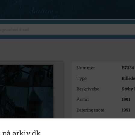
Nummer
B7334
Type
Billede
Beskrivelse
Sæby 
Årstal
1991
Dateringsnote
1991
Fotograf
Ukend
Se på kort
 på arkiv.dk