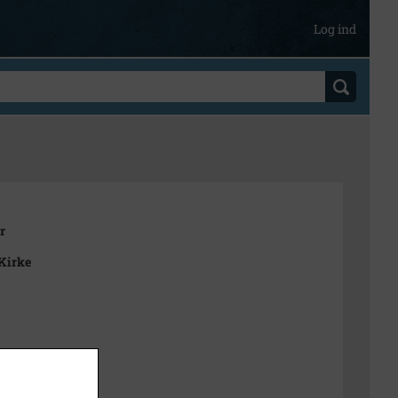
Log ind
r
Kirke
t