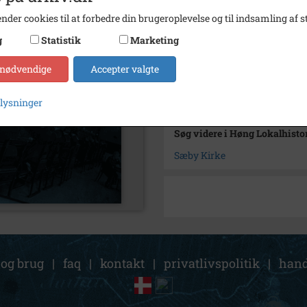
Type
Sogn (
nder cookies til at forbedre din brugeroplevelse og til indsamling af st
Enhed
Finde
g
Statistik
Marketing
Arkiv
Høng L
 nødvendige
Accepter valgte
Kontakt arkivet
plysninger
Søg videre i Høng Lokalhisto
Sæby Kirke
 og brug
|
faq
|
kontakt
|
privatlivspolitik
|
hand