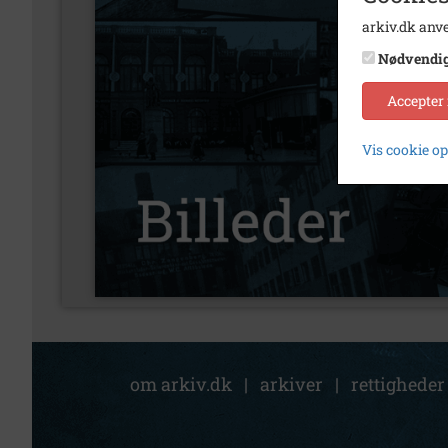
arkiv.dk anve
Nødvendi
Accepter
Vis cookie o
om arkiv.dk
|
arkiver
|
rettigheder