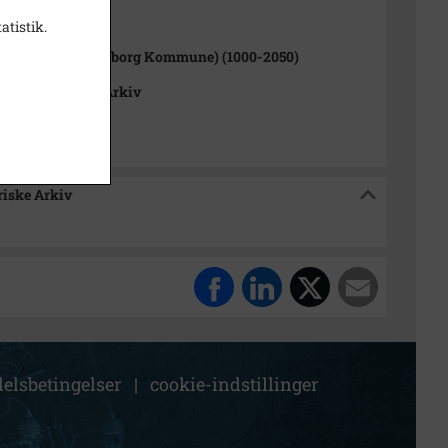
1000-2050)
atistik.
rup Sogn (Kalundborg Kommune) (1000-2050)
okalhistoriske Arkiv
riske Arkiv
elsbetingelser
|
cookie-indstillinger