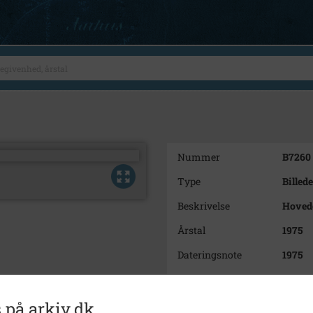
Nummer
B7260
Type
Billede
Beskrivelse
Hoved
Årstal
1975
Dateringsnote
1975
Fotograf
Ukend
Se på kort
 på arkiv.dk