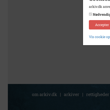
arkiv.dk anve
Nødvendi
Accepter
Vis cookie o
om arkiv.dk
|
arkiver
|
rettigheder