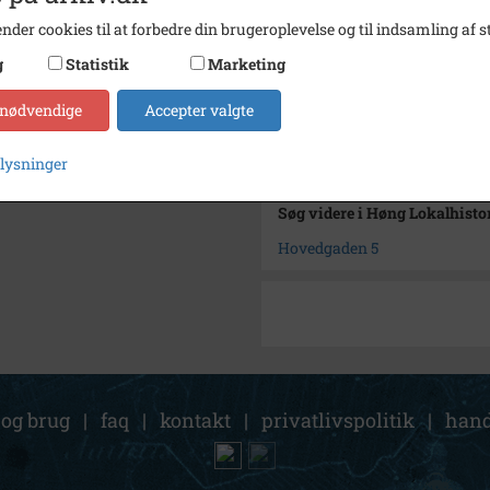
Type
Sogn (
nder cookies til at forbedre din brugeroplevelse og til indsamling af st
Enhed
Finde
g
Statistik
Marketing
Arkiv
Høng L
 nødvendige
Accepter valgte
Kontakt arkivet
plysninger
Søg videre i Høng Lokalhisto
Hovedgaden 5
 og brug
|
faq
|
kontakt
|
privatlivspolitik
|
hand