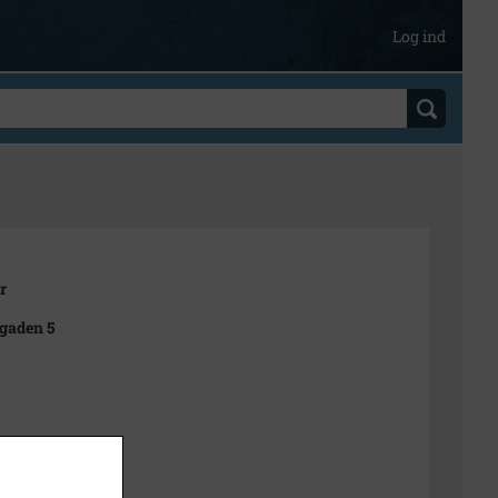
Log ind
r
gaden 5
t