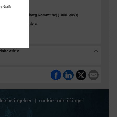
1000-2050)
atistik.
rup Sogn (Kalundborg Kommune) (1000-2050)
okalhistoriske Arkiv
riske Arkiv
elsbetingelser
|
cookie-indstillinger