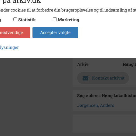
mindes
nder cookies til at forbedre din brugeroplevelse og til indsamling af st
Årstal
1000
g
Statistik
Marketing
Fotograf
Ukend
 nødvendige
Accepter valgte
Se på kort
Type
Sogn (
plysninger
Enhed
Finde
Arkiv
Høng L
Kontakt arkivet
Søg videre i Høng Lokalhisto
Jørgensen, Anders