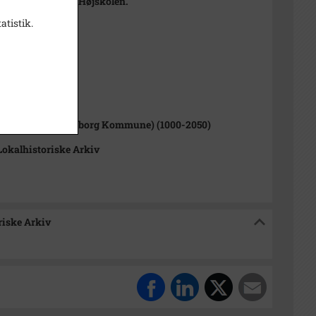
ten for ham ved Højskolen.
atistik.
t
1000-2050)
rup Sogn (Kalundborg Kommune) (1000-2050)
okalhistoriske Arkiv
riske Arkiv