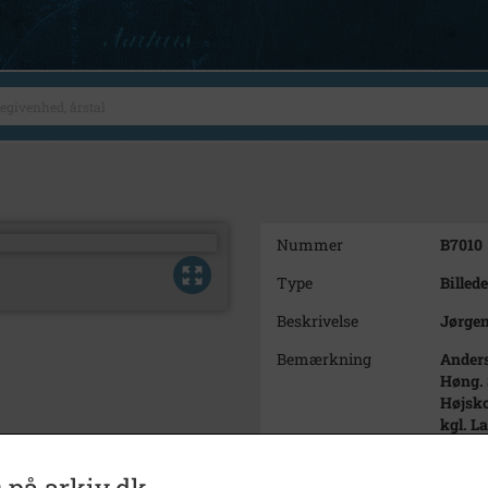
Nummer
B7010
Type
Billede
Beskrivelse
Jørgen
Bemærkning
Anders
Høng. 
Højsko
kgl. L
sine f
"husma
 på arkiv.dk