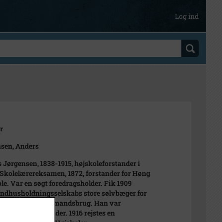
Log ind
r
sen, Anders
 Jørgensen, 1838-1915, højskoleforstander i
Skolelærereksamen, 1872, forstander for Høng
le. Var en søgt foredragsholder. Fik 1909
andhusholdningsselskabs store sølvbæger for
ortjenester af husmandsbrug. Han var
ndsrejsernes" fader. 1916 rejstes en