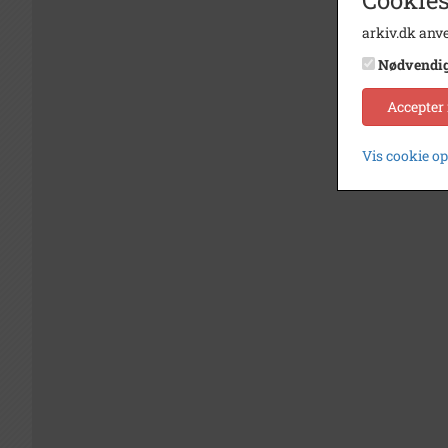
arkiv.dk anve
Nødvendi
Accepter
Vis cookie o