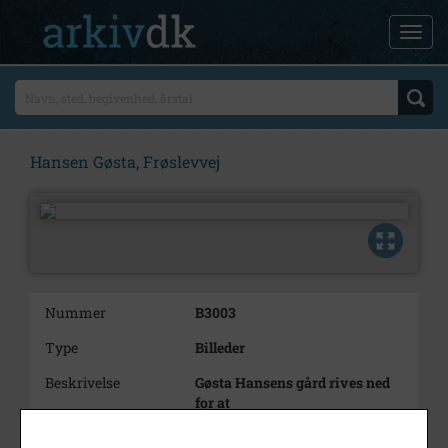
Hansen Gøsta, Frøslevvej
Nummer
B3003
Type
Billeder
Beskrivelse
Gøsta Hansens gård rives ned
for at
give plads til Stevns Kridtbrud