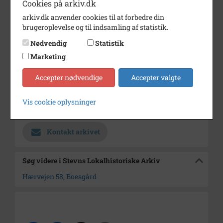
Cookies på arkiv.dk
Årstal
1998
arkiv.dk anvender cookies til at forbedre din
Dateringsnote
1998
brugeroplevelse og til indsamling af statistik.
Fotograf
Henning Poulsen
Nødvendig
Statistik
Marketing
Størrelse
9 x 13
Materiale
farve diapositiv
Accepter nødvendige
Accepter valgte
Se på kort
Vis cookie oplysninger
Arkiv
Stevns Lokalhistoriske Arkiv
Kontakt arkivet
Søg videre i Stevns Lokalhistoriske Arkiv
Hærvejen 58, Boesgård