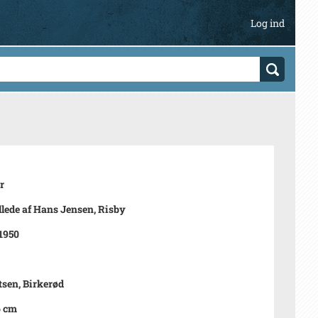
Log ind
r
llede af Hans Jensen, Risby
 1950
sen, Birkerød
6 cm