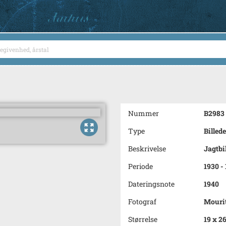
Nummer
B2983
Type
Billede
Beskrivelse
Jagtbi
Periode
1930 -
Dateringsnote
1940
Fotograf
Mourit
Størrelse
19 x 2