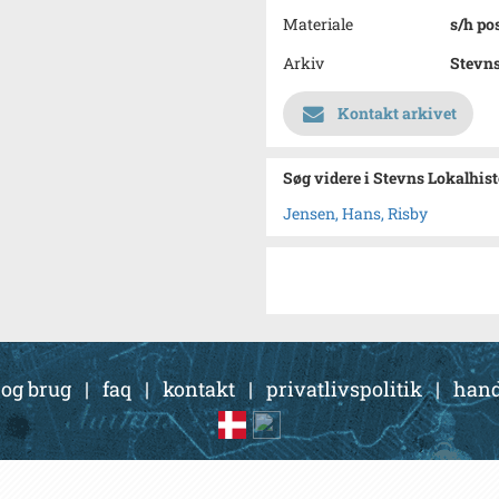
Materiale
s/h po
Arkiv
Stevns
Kontakt arkivet
Søg videre i Stevns Lokalhis
Jensen, Hans, Risby
 og brug
|
faq
|
kontakt
|
privatlivspolitik
|
hand