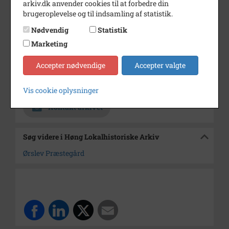
Fotograf
Ukendt
arkiv.dk anvender cookies til at forbedre din
brugeroplevelse og til indsamling af statistik.
Se på kort
Nødvendig
Statistik
Type
Sogn (1000-2050)
Marketing
Enhed
Ørslev Sogn (Kalundborg
Accepter nødvendige
Accepter valgte
Kommune) (1000-2050)
Arkiv
Høng Lokalhistoriske Arkiv
Vis cookie oplysninger
Kontakt arkivet
Søg videre i Høng Lokalhistoriske Arkiv
Ørslev Præstegård