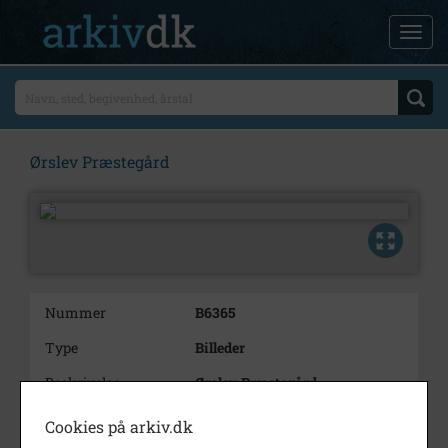
Ørslev Præstegård
Nummer
B6365
Type
Billeder
Beskrivelse
Ørslev Præstegård
Årstal
1000
Cookies på arkiv.dk