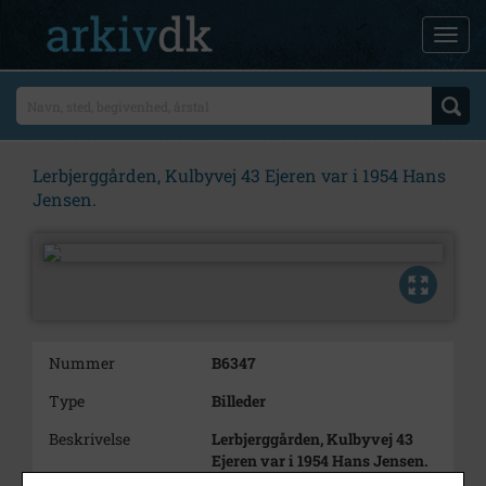
Lerbjerggården, Kulbyvej 43 Ejeren var i 1954 Hans
Jensen.
Nummer
B6347
Type
Billeder
Beskrivelse
Lerbjerggården, Kulbyvej 43
Ejeren var i 1954 Hans Jensen.