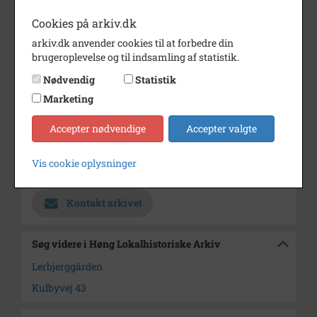
Årstal
1954
Cookies på arkiv.dk
Dateringsnote
1954
arkiv.dk anvender cookies til at forbedre din
brugeroplevelse og til indsamling af statistik.
Fotograf
Ukendt
Nødvendig
Statistik
Se på kort
Marketing
Type
Sogn (1000-2050)
Accepter nødvendige
Accepter valgte
Enhed
Finderup Sogn (Kalundborg
Kommune) (1000-2050)
Vis cookie oplysninger
Arkiv
Høng Lokalhistoriske Arkiv
Kontakt arkivet
Søg videre i Høng Lokalhistoriske Arkiv
Lerbjerggården
Kulbyvej 43