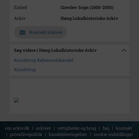
Enhed
Gierslev Sogn (1000-2050)
Arkiv
Høng Lokalhistoriske Arkiv
Kontakt arkivet
Søg videre i Høng Lokalhistoriske Arkiv
Knudstrup Købmandshandel
Knudstrup
om arkiv.dk
|
arkiver
|
rettigheder og brug
|
faq
|
kontakt
|
privatlivspolitik
|
handelsbetingelser
|
cookie-indstillinger