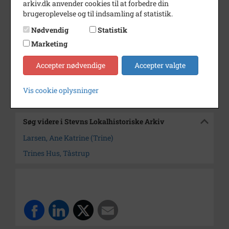
arkiv.dk anvender cookies til at forbedre din
brugeroplevelse og til indsamling af statistik.
Periode
1988 - 1990
Nødvendig
Statistik
Dateringsnote
1988 - 1990
Marketing
Fotograf
Ukendt
Accepter nødvendige
Accepter valgte
Arkiv
Stevns Lokalhistoriske Arkiv
Vis cookie oplysninger
Kontakt arkivet
Søg videre i Stevns Lokalhistoriske Arkiv
Larsen, Ane Katrine (Trine)
Trines Hus, Tåstrup