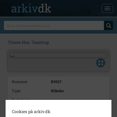
Trines Hus, Taastrup
Nummer
B3027
Type
Billeder
Beskrivelse
Nr. 2 Trines hus 1981
:
Cookies på arkiv.dk
Nr. 3 Ane Katrine Larsen