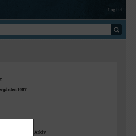
Log ind
r
rgården 1987
t
 Lokalhistoriske Arkiv