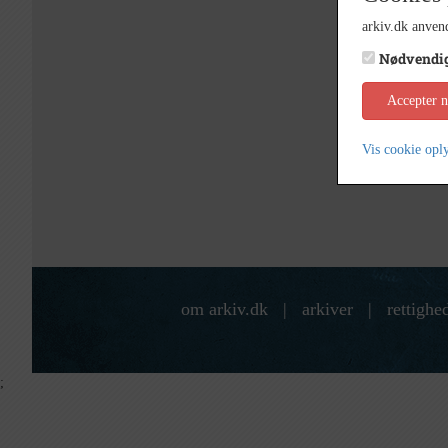
arkiv.dk anvend
Nødvendi
Accepter 
Vis cookie opl
om arkiv.dk
|
arkiver
|
rettighe
;