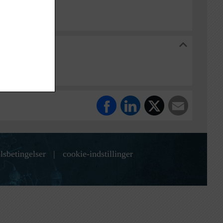
toriske Arkiv
lsbetingelser
|
cookie-indstillinger