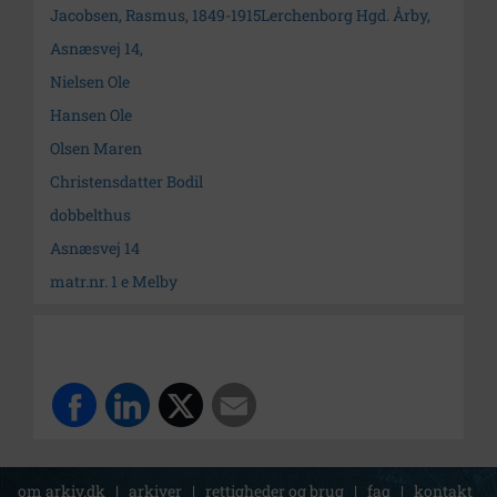
Jacobsen, Rasmus, 1849-1915Lerchenborg Hgd. Årby,
Asnæsvej 14,
Nielsen Ole
Hansen Ole
Olsen Maren
Christensdatter Bodil
dobbelthus
Asnæsvej 14
matr.nr. 1 e Melby
om arkiv.dk
|
arkiver
|
rettigheder og brug
|
faq
|
kontakt