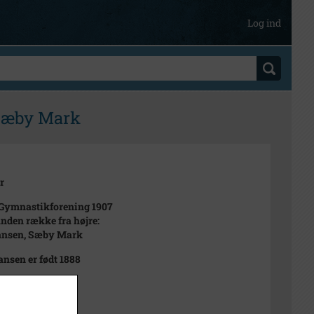
Log ind
 Sæby Mark
r
Gymnastikforening 1907
 anden række fra højre:
ansen, Sæby Mark
ansen er født 1888