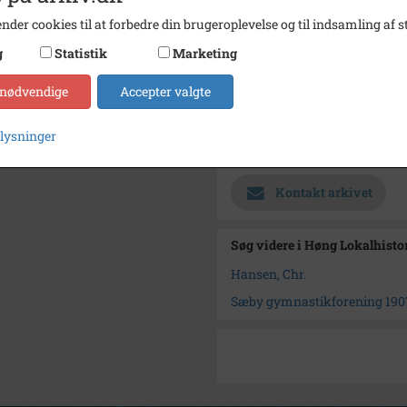
nder cookies til at forbedre din brugeroplevelse og til indsamling af st
Fotograf
Jens 
g
Statistik
Marketing
Se på kort
Type
Sogn (
 nødvendige
Accepter valgte
Enhed
Sæby 
plysninger
Arkiv
Høng L
Kontakt arkivet
Søg videre i Høng Lokalhisto
Hansen, Chr.
Sæby gymnastikforening 190