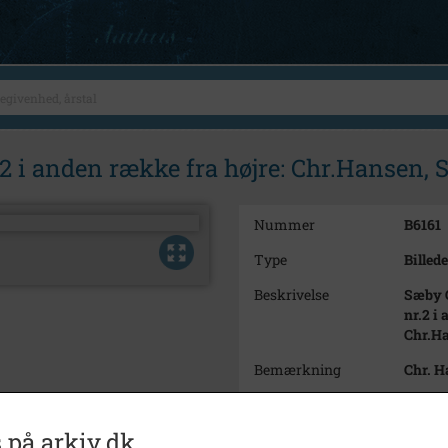
 i anden række fra højre: Chr.Hansen,
Nummer
B6161
Type
Billede
Beskrivelse
Sæby 
nr.2 i
Chr.H
Bemærkning
Chr. H
Årstal
1907
 på arkiv.dk
Dateringsnote
1907