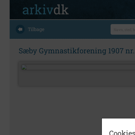
Tilbage
Sæby Gymnastikforening 1907 nr.2
Cookies