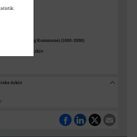
atistik.
Hansen
1000-2050)
Sogn (Kalundborg Kommune) (1000-2050)
okalhistoriske Arkiv
riske Arkiv
7