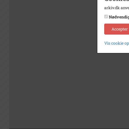
arkiv.dk anve
Nødvendi
Accepter
Vis cookie o