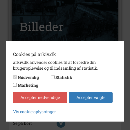
Cookies på arkiv.dk
Nummer
B6156
arkiv.dk anvender cookies til at forbedre din
Type
Billeder
brugeroplevelse og til indsamling af statistik.
Beskrivelse
Camilla Jensens fødselsdag.
Nødvendig
Statistik
Børge Jensen, Lambæk.
Marketing
Årstal
1982
Accepter nødvendige
Accepter valgte
Dateringsnote
1982
Vis cookie oplysninger
Fotograf
Giveren
Se på kort