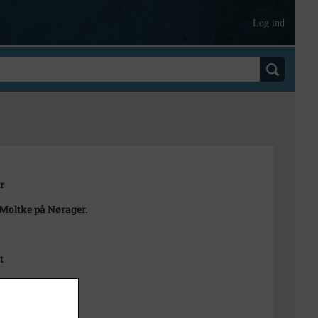
Log ind
r
oltke på Nørager.
t
1000-2050)