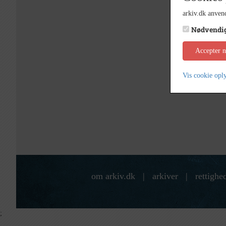
arkiv.dk anvend
Nødvendi
Accepter 
Vis cookie opl
om arkiv.dk
|
arkiver
|
rettighe
;