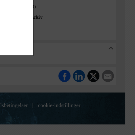
 Sogn (1921-2050)
okalhistoriske Arkiv
riske Arkiv
lsbetingelser
|
cookie-indstillinger