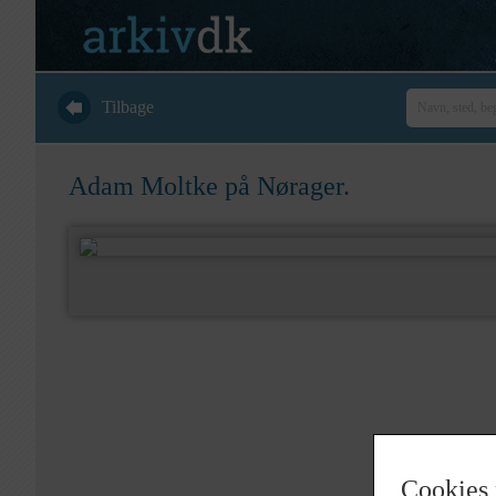
Tilbage
Adam Moltke på Nørager.
Cookies 