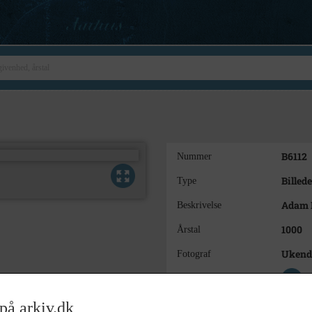
B6112
Nummer
Billede
Type
Adam M
Beskrivelse
1000
Årstal
Ukend
Fotograf
Se på kort
Sogn (
Type
på arkiv.dk