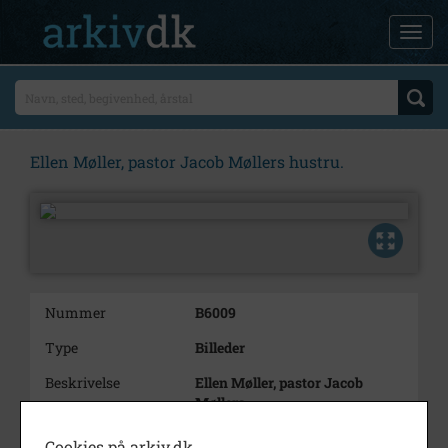
Ellen Møller, pastor Jacob Møllers hustru.
Nummer
B6009
Type
Billeder
Beskrivelse
Ellen Møller, pastor Jacob
Møllers
hustru.
Cookies på arkiv.dk