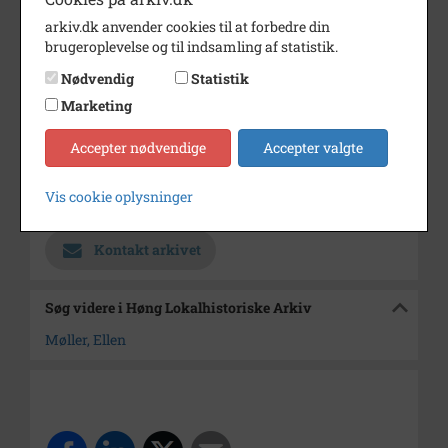
Årstal
1000
arkiv.dk anvender cookies til at forbedre din
Fotograf
Ukendt
brugeroplevelse og til indsamling af statistik.
Nødvendig
Statistik
Se på kort
Marketing
Type
Sogn (1000-2050)
Accepter nødvendige
Accepter valgte
Enhed
Ørslev Sogn (Kalundborg
Kommune) (1000-2050)
Vis cookie oplysninger
Arkiv
Høng Lokalhistoriske Arkiv
Kontakt arkivet
Søg videre i Høng Lokalhistoriske Arkiv
Møller, Ellen