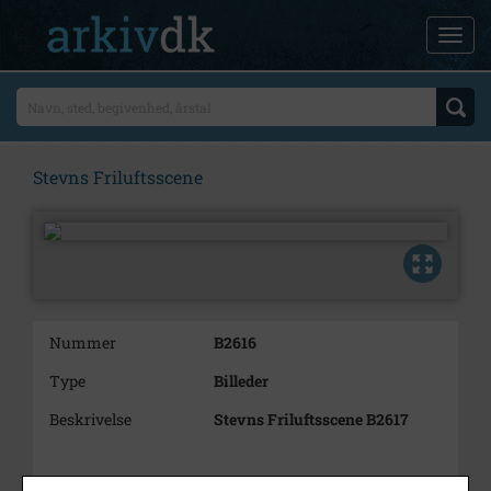
Stevns Friluftsscene
Nummer
B2616
Type
Billeder
Beskrivelse
Stevns Friluftsscene B2617