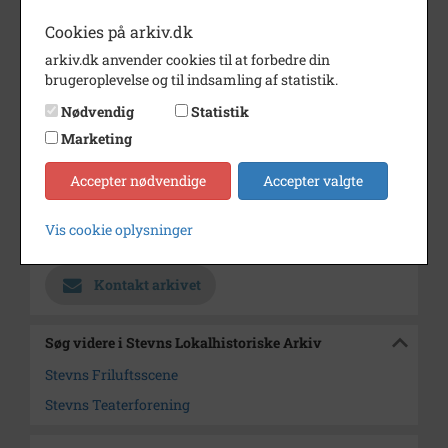
Periode
1985 - 2000
Cookies på arkiv.dk
arkiv.dk anvender cookies til at forbedre din
Dateringsnote
juni 1997
brugeroplevelse og til indsamling af statistik.
Fotograf
Ukendt
Nødvendig
Statistik
Størrelse
24 x 16 cm
Marketing
Materiale
s/h positiv
Accepter nødvendige
Accepter valgte
Se på kort
Vis cookie oplysninger
Arkiv
Stevns Lokalhistoriske Arkiv
Kontakt arkivet
Søg videre i Stevns Lokalhistoriske Arkiv
Stevns Friluftsscene
Stevns Teaterforening