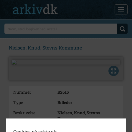
Nielsen, Knud, Stevns Kommune
Nummer
B2615
Type
Billeder
Beskrivelse
Nielsen, Knud, Stevns
Kommune
I
Cookies på arkiv.dk