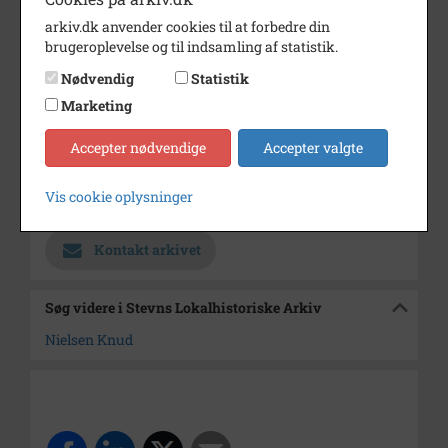
arkiv.dk anvender cookies til at forbedre din
Periode
1984 - 2000
brugeroplevelse og til indsamling af statistik.
Dateringsnote
1995
Nødvendig
Statistik
Fotograf
Ukendt
Marketing
Størrelse
24 x 16 cm
Accepter nødvendige
Accepter valgte
Materiale
s/h positiv
Vis cookie oplysninger
Arkiv
Stevns Lokalhistoriske Arkiv
Kontakt arkivet
Søg videre i Stevns Lokalhistoriske Arkiv
Nielsen Knud