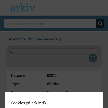
Højerupvej, Truckerparkering
Nummer
B2570
Type
Billeder
Beskrivelse
Højerupvej, Truckerparkering
Cookies på arkiv.dk
Årstal
1997