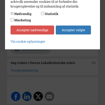
arkiv.dk anvender cookies til at forbedre din
Dateringsnote
1997
brugeroplevelse og til indsamling af statistik.
Nødvendig
Statistik
Fotograf
Fra Dagbladet
Marketing
Størrelse
24 x 16 cm
Accepter nødvendige
Accepter valgte
Materiale
s/h positiv
Arkiv
Stevns Lokalhistoriske Arkiv
Vis cookie oplysninger
Kontakt arkivet
Søg videre i Stevns Lokalhistoriske Arkiv
Truckerparkering