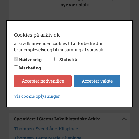
nye værtsfolk.
Periode
1970 - 1985
Dateringsnote
1970-1985
Cookies på arkiv.dk
arkiv.dk anvender cookies til at forbedre din
Fotograf
Ukendt
brugeroplevelse og til indsamling af statistik.
Størrelse
18 x 24 cm x 3
Nødvendig
Statistik
Materiale
s/h positiv
Marketing
Se på kort
Accepter nødvendige
Accepter valgte
Arkiv
Stevns Lokalhistoriske Arkiv
Vis cookie oplysninger
Kontakt arkivet
Søg videre i Stevns Lokalhistoriske Arkiv
Thomsen, Svend Åge, Klippinge
Thomsen, Bente Marie, Klippinge