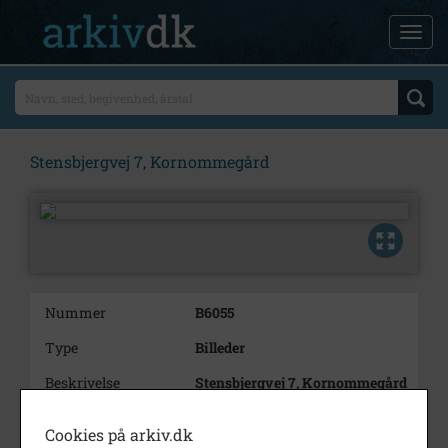
Stensbjergvej 7, Kornommegård
Nummer
B6055
Type
Billeder
Beskrivelse
Stensbjergvej 7, Kornommegård
Årstal
1000
Cookies på arkiv.dk