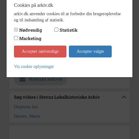
Anna Hansen, villa Helle, Ved
Cookies på arkiv.dk
Munkevænget 8
arkiv.dk anvender cookies til at forbedre din brugeroplevelse
og til indsamling af statistik.
1880 - 1950
Periode
Nødvendig
Statistik
Ukendt
Fotograf
Marketing
18 x 12 cm
Størrelse
Accepter nødvendige
Accepter valgte
s/h positiv
Materiale
Stevns Lokalhistoriske Arkiv
Arkiv
Vis cookie oplysninger
Kontakt arkivet
Søg videre i Stevns Lokalhistoriske Arkiv
Drejerens hus
Hansen, Maren