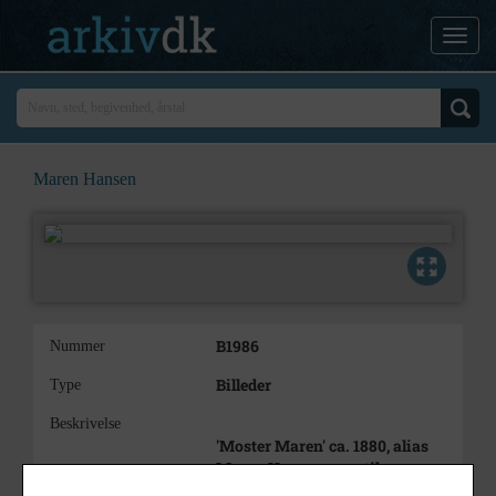
Maren Hansen
B1986
Nummer
Billeder
Type
Beskrivelse
'Moster Maren' ca. 1880, alias
Maren Hansen, mor til
lærerinde