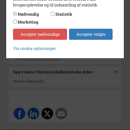
Dateringsnote
1900-1915
brugeroplevelse og til indsamling af statistik.
Fotograf
Ukendt
Nødvendig
Statistik
Størrelse
16 x 21
Marketing
Se på kort
Accepter nødvendige
Accepter valgte
Arkiv
Stevns Lokalhistoriske Arkiv
Vis cookie oplysninger
Kontakt arkivet
Søg videre i Stevns Lokalhistoriske Arkiv
Stevns Højskole