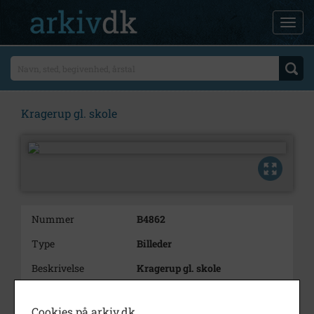
Kragerup gl. skole
Nummer
B4862
Type
Billeder
Beskrivelse
Kragerup gl. skole
Årstal
1981
Cookies på arkiv.dk