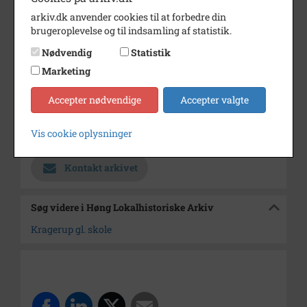
Dateringsnote
1981
arkiv.dk anvender cookies til at forbedre din
Fotograf
Ukendt
brugeroplevelse og til indsamling af statistik.
Se på kort
Nødvendig
Statistik
Marketing
Type
Sogn (1000-2050)
Enhed
Ørslev Sogn (Kalundborg
Accepter nødvendige
Accepter valgte
Kommune) (1000-2050)
Vis cookie oplysninger
Arkiv
Høng Lokalhistoriske Arkiv
Kontakt arkivet
Søg videre i Høng Lokalhistoriske Arkiv
Kragerup gl. skole