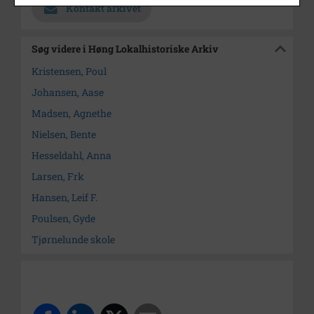
Kontakt arkivet
Søg videre i Høng Lokalhistoriske Arkiv
Kristensen, Poul
Johansen, Aase
Madsen, Agnethe
Nielsen, Bente
Hesseldahl, Anna
Larsen, Frk
Hansen, Leif F.
Poulsen, Gyde
Tjørnelunde skole