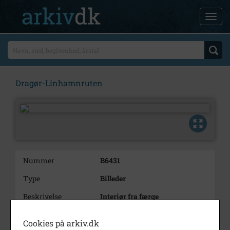
Dragør-Linhamnruten
Nummer
B6431
Type
Billeder
Beskrivelse
Interiør fra færge
Periode
1999 - 2000
Cookies på arkiv.dk