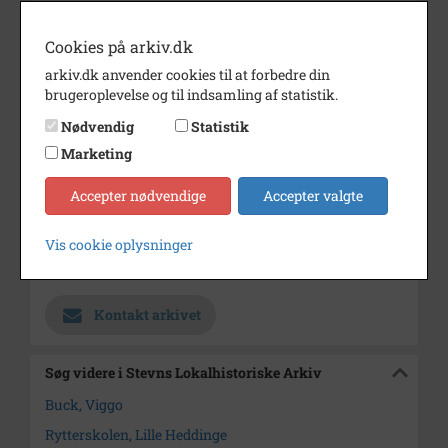
Dateringsnote
1977
Cookies på arkiv.dk
Fotograf
Ukendt
arkiv.dk anvender cookies til at forbedre din
brugeroplevelse og til indsamling af statistik.
Størrelse
17 x 24 cm
Nødvendig
Statistik
Materiale
s/h positiv
Marketing
Se på kort
Accepter nødvendige
Accepter valgte
Type
Sogn (1000-2050)
Enhed
Lille Heddinge Sogn (1000-2050)
Vis cookie oplysninger
Arkiv
Stevns Lokalhistoriske Arkiv
Kontakt arkivet
Søg videre i Stevns Lokalhistoriske Arkiv
Buck, Viggo
Rytterskolen, Lille Heddinge