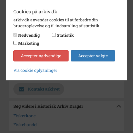
Periode
1890 - 1959
Cookies på arkiv.dk
Dateringsnote
uden år
arkiv.dk anvender cookies til at forbedre din
Dateringen er usikker
brugeroplevelse og til indsamling af statistik.
Fotograf
Ukendt
Nødvendig
Statistik
Marketing
Se på kort
Type
Sogn (1000-2050)
Accepter nødvendige
Accepter valgte
Enhed
Dragør Sogn (1954-2050)
Vis cookie oplysninger
Arkiv
Historisk Arkiv Dragør
Kontakt arkivet
Søg videre i Historisk Arkiv Dragør
Fiskerkone
Fiskehandel