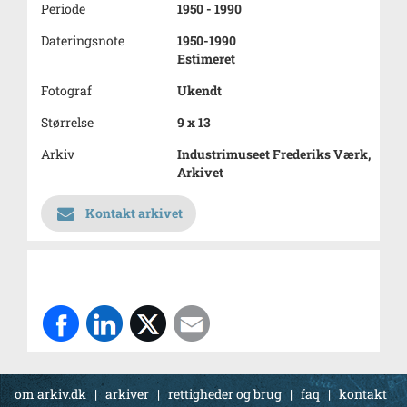
Periode
1950 - 1990
Dateringsnote
1950-1990
Estimeret
Fotograf
Ukendt
Størrelse
9 x 13
Arkiv
Industrimuseet Frederiks Værk,
Arkivet
Kontakt arkivet
om arkiv.dk
|
arkiver
|
rettigheder og brug
|
faq
|
kontakt