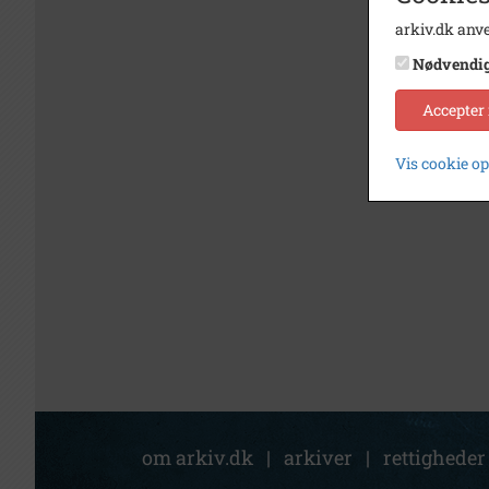
arkiv.dk anve
Nødvendi
Accepter
Vis cookie o
om arkiv.dk
|
arkiver
|
rettigheder