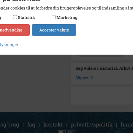
Se på kort
nder cookies til at forbedre din brugeroplevelse og til indsamling af st
Type
Sogn (
g
Statistik
Marketing
Enhed
Dragør
 nødvendige
Accepter valgte
Arkiv
Histor
plysninger
Kontakt arkivet
Søg videre i Historisk Arkiv
Slippen 3
 og brug
|
faq
|
kontakt
|
privatlivspolitik
|
hand