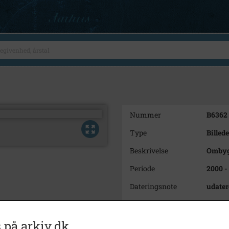
Nummer
B6362
Type
Billede
Beskrivelse
Ombyg
Periode
2000 -
Dateringsnote
udater
Fotograf
Ukend
Størrelse
15 x 10
 på arkiv.dk