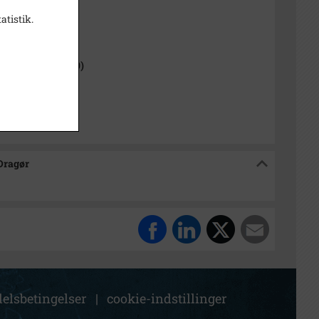
atistik.
1000-2050)
 Sogn (1954-2050)
isk Arkiv Dragør
 Dragør
elsbetingelser
|
cookie-indstillinger