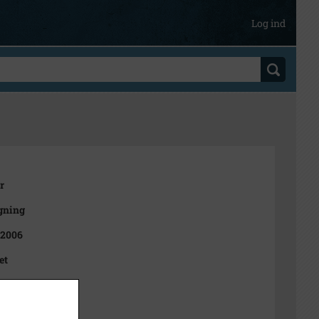
Log ind
r
ning
 2006
et
t