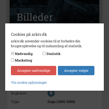
Cookies på arkiv.dk
arkiv.dk anvender cookies til at forbedre din
Nummer
B6321
brugeroplevelse og til indsamling af statistik.
Type
Billeder
Nødvendig
Statistik
Beskrivelse
I haven på Lodsvænget.
Marketing
Bemærkning
Personer er ikke identificeret.
Accepter nødvendige
Accepter valgte
Årstal
1959
Vis cookie oplysninger
Fotograf
Ukendt
Se på kort
Type
Sogn (1000-2050)