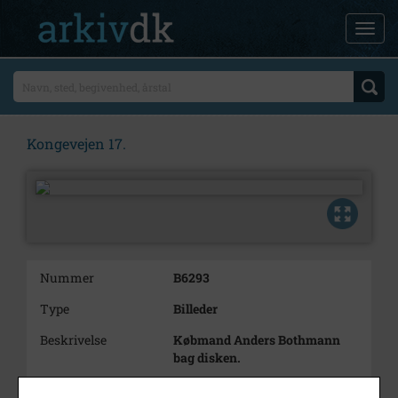
Kongevejen 17.
Nummer
B6293
Type
Billeder
Beskrivelse
Købmand Anders Bothmann
bag disken.
Periode
1968 - 1970