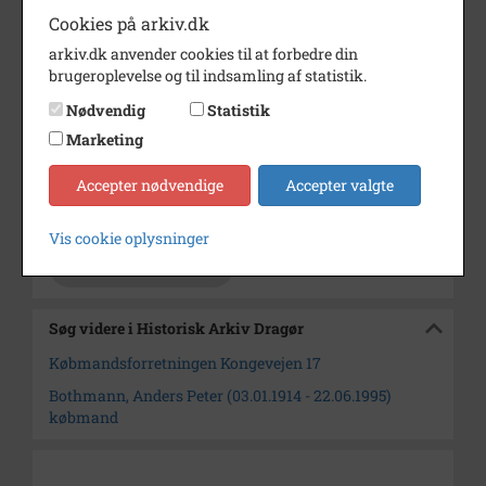
Cookies på arkiv.dk
Dateringsnote
1969
arkiv.dk anvender cookies til at forbedre din
Fotograf
Ukendt
brugeroplevelse og til indsamling af statistik.
Se på kort
Nødvendig
Statistik
Marketing
Type
Sogn (1000-2050)
Enhed
Dragør Sogn (1954-2050)
Accepter nødvendige
Accepter valgte
Arkiv
Historisk Arkiv Dragør
Vis cookie oplysninger
Kontakt arkivet
Søg videre i Historisk Arkiv Dragør
Købmandsforretningen Kongevejen 17
Bothmann, Anders Peter (03.01.1914 - 22.06.1995)
købmand