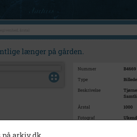
mtlige længer på gården.
Nummer
B4669
Type
Billede
Beskrivelse
Tjørne
Samtli
Årstal
1000
Fotograf
Ukend
Se på kort
 på arkiv.dk