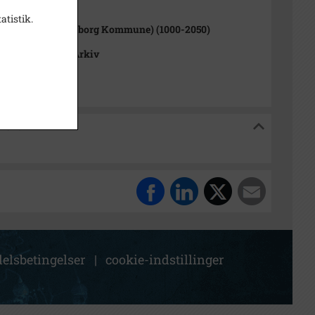
1000-2050)
atistik.
rup Sogn (Kalundborg Kommune) (1000-2050)
okalhistoriske Arkiv
riske Arkiv
elsbetingelser
|
cookie-indstillinger