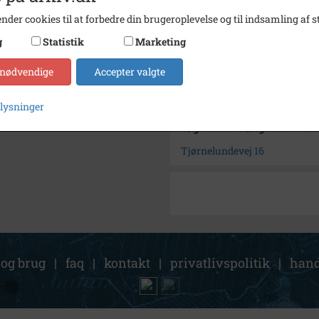
Type
Sogn (
nder cookies til at forbedre din brugeroplevelse og til indsamling af st
Enhed
Finde
g
Statistik
Marketing
Arkiv
Høng L
 nødvendige
Accepter valgte
Kontakt arkivet
plysninger
Søg videre i Høng Lokalhisto
Tjørnelundevej 16
 og brug
|
faq
|
kontakt
|
privatlivspolitik
|
hand