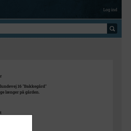
Log ind
r
lundevej 16 "Bakkegård"
ge længer på gården.
t