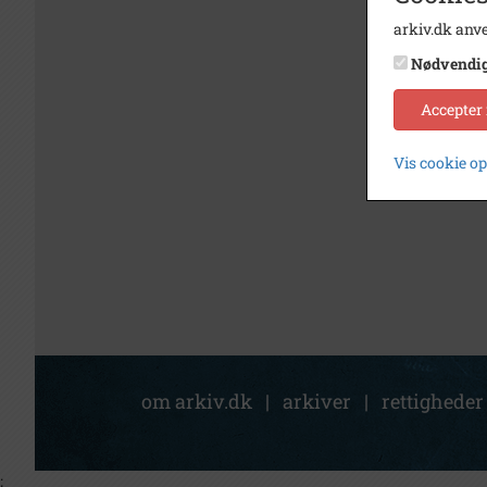
arkiv.dk anve
Nødvendi
Accepter
Vis cookie o
om arkiv.dk
|
arkiver
|
rettigheder
;