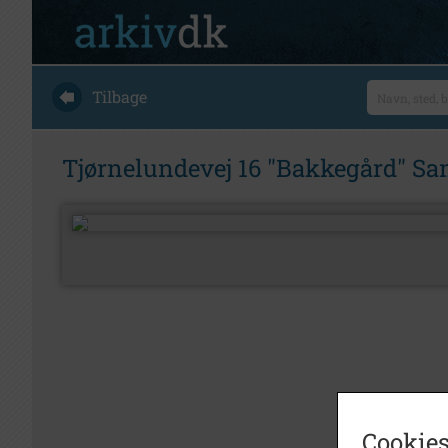
Tilbage
Tjørnelundevej 16 "Bakkegård" Sa
Cookies