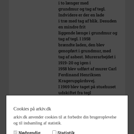
i to længer med
grundmur og tag af tegl.
Indvidere er der en lade
i træ med tag af blik. Desuden
en mindre frit
liggende længe i grundmur og
tag af tegl. I 1958
brændte laden, den blev
genopført i grundmur, med
tag af asbest. Murerarbejdet i
1919-20 og igen i
1958 blev udført af murer Carl
Ferdinand Henriksen
Kragerupgårdsvej.
I 1969 blev taget på stuehuset
udskiftet fra tegl
til asbest.
Ejertavle:
Cookies på arkiv.dk
Skøde af 27.6.1923 læst 5.7.1923
fra Rasmus
arkiv.dk anvender cookies til at forbedre din brugeroplevelse
Rasmussen til Ole Peder Hansen
og til indsamling af statistik.
på 10g og 23b.
Nødvendig
Statistik