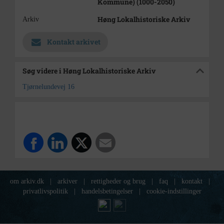
Kommune) (1000-2050)
Høng Lokalhistoriske Arkiv
Arkiv
Kontakt arkivet
Søg videre i Høng Lokalhistoriske Arkiv
Tjørnelundevej 16
om arkiv.dk
|
arkiver
|
rettigheder og brug
|
faq
|
kontakt
|
privatlivspolitik
|
handelsbetingelser
|
cookie-indstillinger