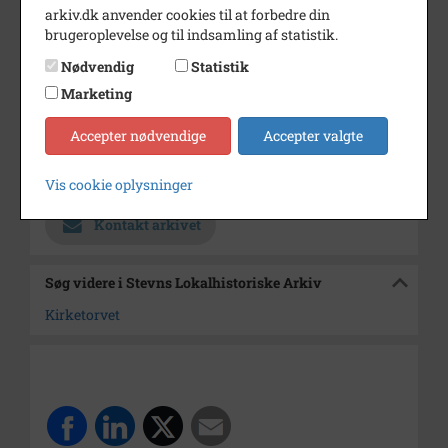
Dateringsnote
1927
arkiv.dk anvender cookies til at forbedre din
brugeroplevelse og til indsamling af statistik.
Fotograf
Ukendt
Nødvendig
Statistik
Størrelse
25 x 19 cm
Marketing
Materiale
s/h positiv
Accepter nødvendige
Accepter valgte
Se på kort
Arkiv
Stevns Lokalhistoriske Arkiv
Vis cookie oplysninger
Kontakt arkivet
Søg videre i Stevns Lokalhistoriske Arkiv
Kirketorvet