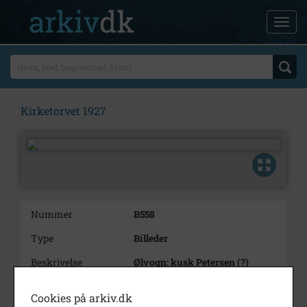
Kirketorvet 1927
Nummer
B558
Type
Billeder
Beskrivelse
Ølvogn: kusk Petersen (?)
Årstal
1927
Cookies på arkiv.dk