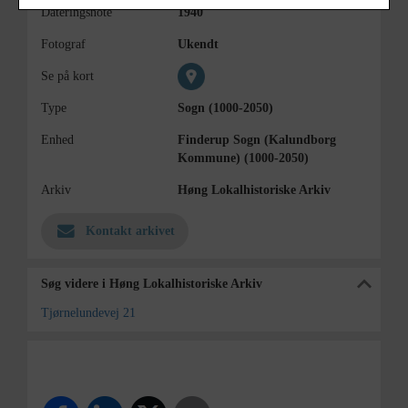
Dateringsnote
1940
Fotograf
Ukendt
Se på kort
Type
Sogn (1000-2050)
Enhed
Finderup Sogn (Kalundborg
Kommune) (1000-2050)
Arkiv
Høng Lokalhistoriske Arkiv
Kontakt arkivet
Søg videre i Høng Lokalhistoriske Arkiv
Tjørnelundevej 21