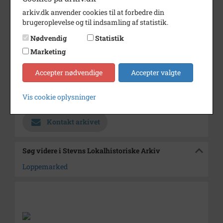
arkiv.dk anvender cookies til at forbedre din
Dateringsnote
1994-1995
brugeroplevelse og til indsamling af statistik.
Fotograf
Ukendt
Nødvendig
Statistik
Størrelse
18 x 24 cm
Marketing
Materiale
s/h positiv
Accepter nødvendige
Accepter valgte
Se på kort
Vis cookie oplysninger
Arkiv
Stevns Lokalhistoriske Arkiv
Kontakt arkivet
Søg videre i Stevns Lokalhistoriske Arkiv
Loppemarked