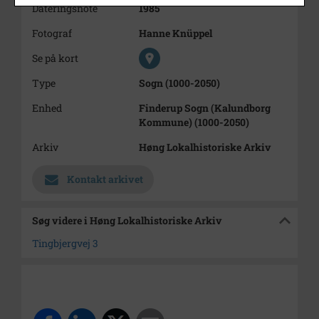
Dateringsnote
1985
Fotograf
Hanne Knüppel
Se på kort
Type
Sogn (1000-2050)
Enhed
Finderup Sogn (Kalundborg
Kommune) (1000-2050)
Arkiv
Høng Lokalhistoriske Arkiv
Kontakt arkivet
Søg videre i Høng Lokalhistoriske Arkiv
Tingbjergvej 3