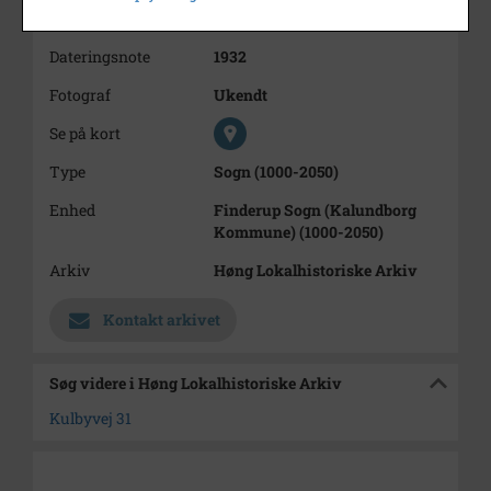
Årstal
1932
Dateringsnote
1932
Fotograf
Ukendt
Se på kort
Type
Sogn (1000-2050)
Enhed
Finderup Sogn (Kalundborg
Kommune) (1000-2050)
Arkiv
Høng Lokalhistoriske Arkiv
Kontakt arkivet
Søg videre i Høng Lokalhistoriske Arkiv
Kulbyvej 31