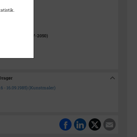
0 cm
atistik.
ne (1970-2050)
r Kommune (2007-2050)
isk Arkiv Dragør
 Dragør
6 - 16.09.1985) (Kunstmaler)