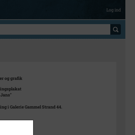
Log ind
er og grafik
lingsplakat
 Jans"
ling i Galerie Gammel Strand 44.
marts 1973