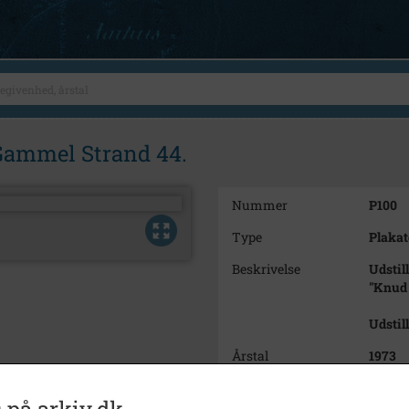
 Gammel Strand 44.
Nummer
P100
Type
Plakat
Beskrivelse
Udstil
"Knud
Udstil
Årstal
1973
Dateringsnote
10-22 
 på arkiv.dk