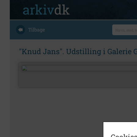
Tilbage
"Knud Jans". Udstilling i Galerie
Cookies