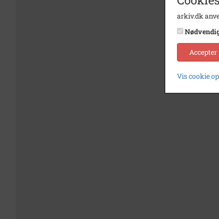
arkiv.dk anve
Nødvendi
Accepter
Vis cookie o