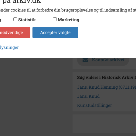
Størrelse
43 x 3
nder cookies til at forbedre din brugeroplevelse og til indsamling af st
Se på kort
g
Statistik
Marketing
Type
Kommu
 nødvendige
Accepter valgte
Enhed
Dragø
Arkiv
Histor
plysninger
Kontakt arkivet
Søg videre i Historisk Arkiv
Jans, Knud Henning (07.11.191
Jans, Knud
Kunstudstillinger