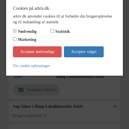
Cookies på arkiv.dk
Se beskrivelse B-4430
arkiv.dk anvender cookies til at forbedre din brugeroplevelse
Årstal
1000
og til indsamling af statistik.
Fotograf
Ukendt
Nødvendig
Statistik
Marketing
Se på kort
Type
Sogn (1000-2050)
Accepter nødvendige
Accepter valgte
Enhed
Finderup Sogn (Kalundborg
Vis cookie oplysninger
Kommune) (1000-2050)
Arkiv
Høng Lokalhistoriske Arkiv
Kontakt arkivet
Søg videre i Høng Lokalhistoriske Arkiv
Kragerupgårdsvej 15