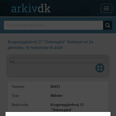
Kragerupgårdsvej 15 "Doktorgård" Stuehuset set fra
gårdsiden. Se beskrivelse B-4430
Nummer
B4431
Type
Billeder
Beskrivelse
Kragerupgårdsvej 15
"Doktorgård"
Stuehuset set fra gårdsiden.